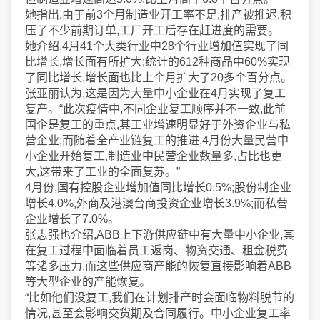
她指出,由于前3个月制造业开工率不足,排产被推迟,积
压了不少前期订单,工厂开工后存在赶进度的需要。
她介绍,4月41个大类行业中28个行业增加值实现了同
比增长,增长面有所扩大;统计的612种商品中60%实现
了同比增长,增长面也比上个月扩大了20多个百分点。
张亚丽认为,这是因为大量中小企业在4月实现了复工
复产。“此次疫情中,不同企业复工顺序并不一致,此前
国企是复工的重点,其工业增速明显好于外资企业与私
营企业;而随着全产业链复工的推进,4月份大量民营中
小企业开始复工,制造业中民营企业数量多,占比也更
大,这带来了工业的全面复苏。”
4月份,国有控股企业增加值同比增长0.5%;股份制企业
增长4.0%,外商及港澳台商投资企业增长3.9%;而私营
企业增长了7.0%。
张志强也介绍,ABB上下游供应链中有大量中小企业,其
在复工过程中面临着员工返岗、物资交通、租金税费
等诸多压力,而这些供应商产能的恢复直接影响着ABB
等大型企业的产能恢复。
“比如他们没复工,我们在计划排产时会面临物料脱节的
情况,甚至会影响交货期及合同履行。中小企业复工率