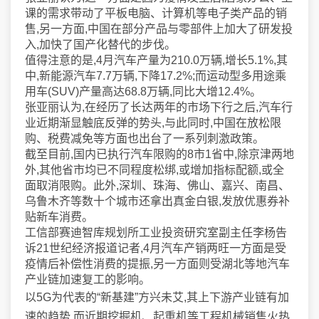
课的需求带动了平板电脑、计算机等电子类产品的销
售,另一方面,中国在部分产品与零部件上加大了研发投
入,加快了国产化替代的步伐。
值得注意的是,4月汽车产量为210.0万辆,增长5.1%,其
中,新能源汽车7.7万辆,下降17.2%;而运动型多用途乘
用车(SUV)产量高达68.8万辆,同比大增12.4%。
张亚丽认为,在经历了长达两年的市场下行之后,汽车行
业近期渐显触底反弹的势头,与此同时,中国在放松限
购、税费减免等方面也出台了一系列刺激政策。
截至目前,国内已执行汽车限购的8市1省中,除京津两地
外,其他省市均已不同程度松绑,或增加指标配额,或全
面取消限购。此外,深圳、珠海、佛山、嘉兴、南昌、
乌鲁木齐等数十个城市还拿出真金白银,发放优惠券补
贴新车消费。
工信部赛迪智库规划所工业投资研究室副主任李杨告
诉21世纪经济报道记者,4月汽车产销两旺一方面是受
疫情后补偿性消费的提振,另一方面则受湖北等地汽车
产业链加速复工的影响。
以5G为代表的“新基建”方兴未艾,其上下游产业链有加
速的趋势,而近期挖掘机、起重机等工程机械销售火热