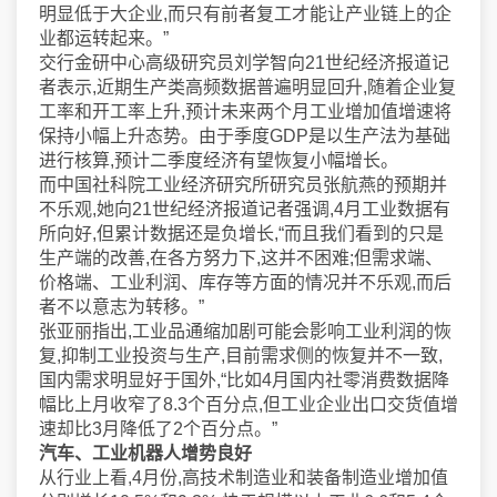
明显低于大企业,而只有前者复工才能让产业链上的企
业都运转起来。”
交行金研中心高级研究员刘学智向21世纪经济报道记
者表示,近期生产类高频数据普遍明显回升,随着企业复
工率和开工率上升,预计未来两个月工业增加值增速将
保持小幅上升态势。由于季度GDP是以生产法为基础
进行核算,预计二季度经济有望恢复小幅增长。
而中国社科院工业经济研究所研究员张航燕的预期并
不乐观,她向21世纪经济报道记者强调,4月工业数据有
所向好,但累计数据还是负增长,“而且我们看到的只是
生产端的改善,在各方努力下,这并不困难;但需求端、
价格端、工业利润、库存等方面的情况并不乐观,而后
者不以意志为转移。”
张亚丽指出,工业品通缩加剧可能会影响工业利润的恢
复,抑制工业投资与生产,目前需求侧的恢复并不一致,
国内需求明显好于国外,“比如4月国内社零消费数据降
幅比上月收窄了8.3个百分点,但工业企业出口交货值增
速却比3月降低了2个百分点。”
汽车、工业机器人增势良好
从行业上看,4月份,高技术制造业和装备制造业增加值