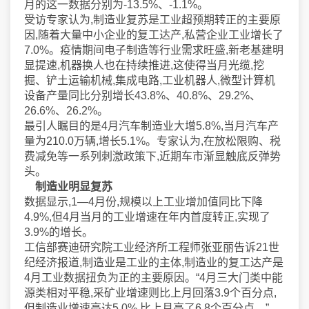
月的这一数据分别为-13.5%、-1.1%。
受访专家认为,制造业复苏是工业超预期转正的主要原
因,随着大量中小企业的复工达产,私营企业工业增长了
7.0%。疫情期间电子制造等行业需求旺盛,新老基建明
显提速,机器换人也在持续推进,这使得当月光缆,挖
掘、铲土运输机械,集成电路,工业机器人,微型计算机
设备产量同比分别增长43.8%、40.8%、29.2%、
26.6%、26.2%。
最引人瞩目的是4月汽车制造业大增5.8%,当月汽车产
量为210.0万辆,增长5.1%。专家认为,在放松限购、税
费减免等一系列刺激政策下,近期车市渐显触底反弹势
头。
制造业明显复苏
数据显示,1—4月份,规模以上工业增加值同比下降
4.9%,但4月当月的工业增速在年内首度转正,实现了
3.9%的增长。
工信部赛迪研究院工业经济所工程师张亚丽告诉21世
纪经济报道,制造业是工业的主体,制造业的复工达产是
4月工业数据扭负为正的主要原因。“4月三大门类中能
源类相对平稳,采矿业增速则比上月回落3.9个百分点,
但制造业增速高达5.0%,比上月高了6.8个百分点。”