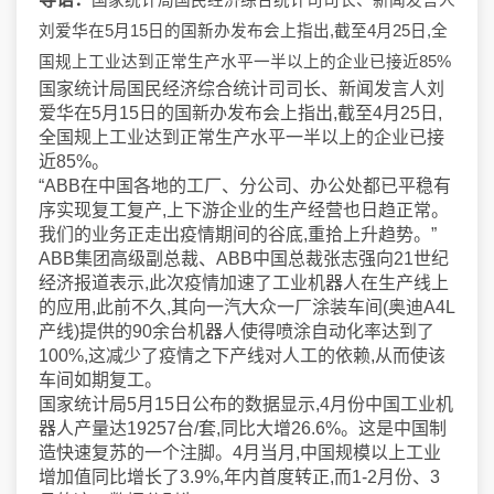
国家统计局国民经济综合统计司司长、新闻发言人
刘爱华在5月15日的国新办发布会上指出,截至4月25日,全
国规上工业达到正常生产水平一半以上的企业已接近85%
国家统计局国民经济综合统计司司长、新闻发言人刘
爱华在5月15日的国新办发布会上指出,截至4月25日,
全国规上工业达到正常生产水平一半以上的企业已接
近85%。
“ABB在中国各地的工厂、分公司、办公处都已平稳有
序实现复工复产,上下游企业的生产经营也日趋正常。
我们的业务正走出疫情期间的谷底,重拾上升趋势。”
ABB集团高级副总裁、ABB中国总裁张志强向21世纪
经济报道表示,此次疫情加速了工业机器人在生产线上
的应用,此前不久,其向一汽大众一厂涂装车间(奥迪A4L
产线)提供的90余台机器人使得喷涂自动化率达到了
100%,这减少了疫情之下产线对人工的依赖,从而使该
车间如期复工。
国家统计局5月15日公布的数据显示,4月份中国工业机
器人产量达19257台/套,同比大增26.6%。这是中国制
造快速复苏的一个注脚。4月当月,中国规模以上工业
增加值同比增长了3.9%,年内首度转正,而1-2月份、3