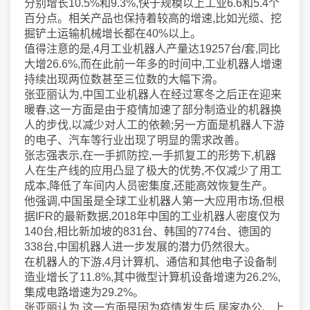
分别增长10.5%和9.3%,快于规模以上工业6.6和5.4个
百分点。相关产品也保持着较高的增速,比如光缆、挖
掘铲土运输机械增长都在40%以上。
值得注意的是,4月工业机器人产量达19257台/套,同比
大增26.6%,而在此前一年多的时间中,工业机器人增速
持续出现两位数甚至三位数的大幅下滑。
张亚丽认为,中国工业机器人在经过寒冬之后正在迎来
暖春,这一方面是由于疫情加速了部分制造业的机器换
人的步伐,以减少对人工的依赖;另一方面是机器人下游
的电子、汽车等行业出现了明显的需求改善。
张志强表示,在一手抓防控,一手抓复工的形势下,机器
人在生产线的应用凸显了极大的优势,不仅减少了用工
成本,降低了车间内人员密集度,还能高效恢复生产。
他强调,中国虽是全球工业机器人第一大应用市场,但根
据IFR的最新数据,2018年中国的工业机器人密度仅为
140台,相比新加坡的831台、韩国的774台、德国的
338台,中国机器人进一步发展的潜力仍然很大。
在机器人的下游,4月计算机、通信和其他电子设备制
造业增长了11.8%,其中微型计算机设备增速为26.2%,
集成电路增速为29.2%。
张亚丽认为,这一方面是因为疫情发生后,居家办公、上