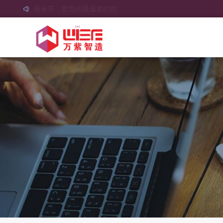
母亲节｜致世间最温柔的你